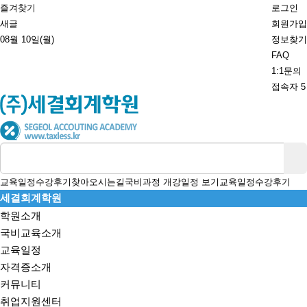
즐겨찾기
로그인
새글
회원가입
08월 10일(월)
정보찾기
FAQ
1:1문의
접속자 5
일정
수강후기
찾아오시는길
국비과정 개강일정 보기
교육일정
수강후기
세결회계학원
학원소개
국비교육소개
교육일정
자격증소개
커뮤니티
취업지원센터