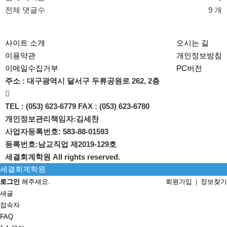
전체 댓글수
9 개
사이트 소개
오시는 길
이용약관
개인정보방침
이메일수집거부
PC버전
주소 : 대구광역시 달서구 두류공원로 262, 2층

TEL : (053) 623-6779 FAX : (053) 623-6780
개인정보관리책임자:김세찬
사업자등록번호: 583-88-01593
등록번호:남교직업 제2019-129호
세결회계학원
All rights reserved.
세결회계학원
로그인
해주세요.
회원가입
정보찾기
|
새글
접속자
FAQ